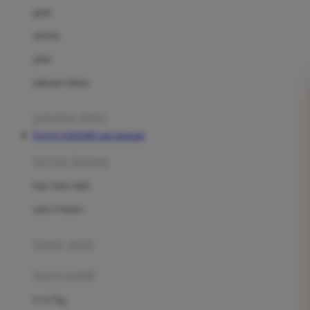
gaun
setelan
jaket
pakaian dalam
pakaian tidur
RAJACASINO88 Link Alternatif
kereta dorong
bayi baru lahir
usia 6 bulan+
koper anak
kursi mobil
0-13 Kg