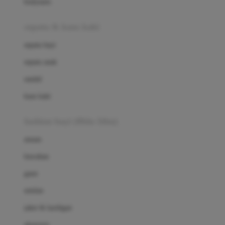
bodysuits
sepatu & kaus kaki
sepatu bayi
sepatu anak
sandal
kaus kaki
fashion bayi (0bln-3thn)
atasan
bawahan
gaun
setelan
jaket & kardigan
aksesoris