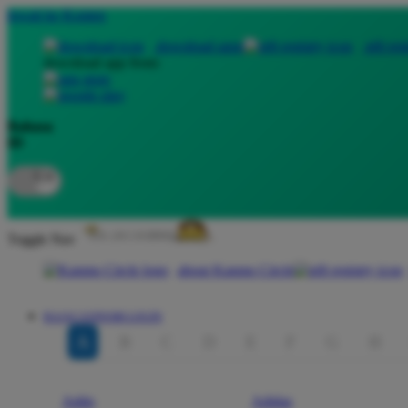
lewati ke Konten
download apps
gift reg
download app from:
Bahasa
ID
Toggle Nav
about Kanmo Circle
RAJACASINO88 LOGIN
A
B
C
D
E
F
G
H
Addo
Adidas