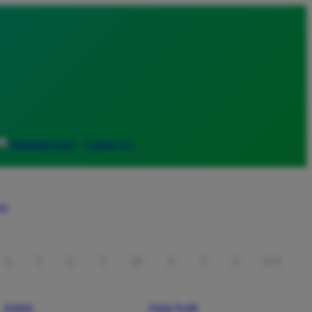
Contact Us
us
S
T
U
V
W
X
Y
Z
0-9
Amara
Aqua Scale