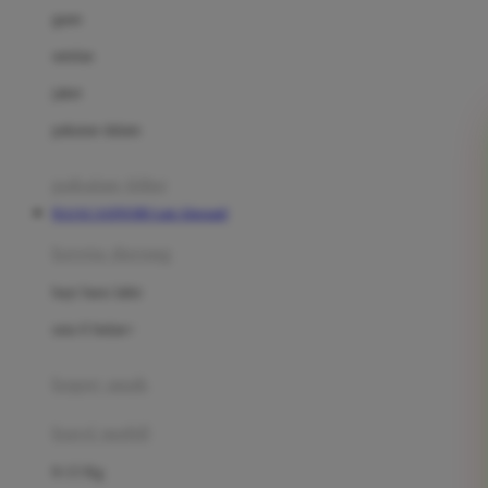
gaun
setelan
jaket
pakaian dalam
pakaian tidur
RAJACASINO88 Link Alternatif
kereta dorong
bayi baru lahir
usia 6 bulan+
koper anak
kursi mobil
0-13 Kg