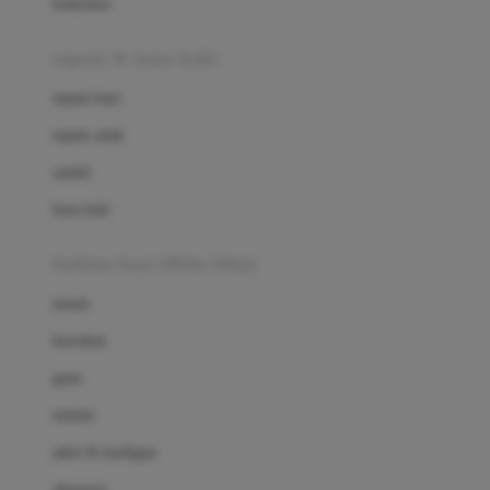
bodysuits
sepatu & kaus kaki
sepatu bayi
sepatu anak
sandal
kaus kaki
fashion bayi (0bln-3thn)
atasan
bawahan
gaun
setelan
jaket & kardigan
aksesoris