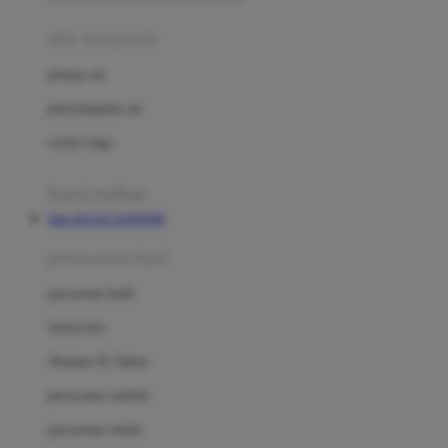
alat menyusui
pompa asi
penyimpanan asi
cooler bags
kursi makan
Situs RAJACASINO88
perawatan bayi
perawatan kulit
Sunscreen
Shampo & Sabun
perawatan rambut
perawatan mulut