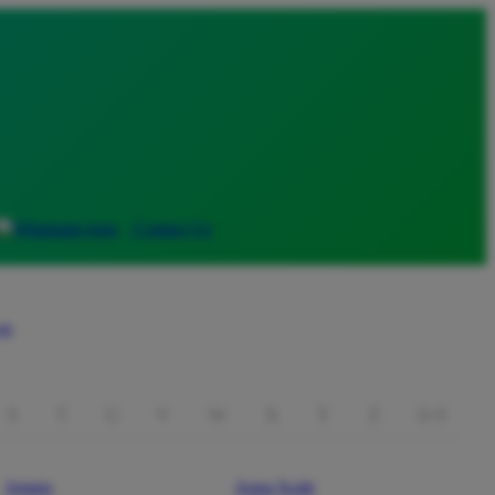
Contact Us
us
S
T
U
V
W
X
Y
Z
0-9
Amara
Aqua Scale