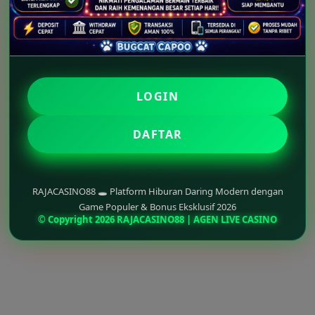
LOGIN
DAFTAR
RAJACASINO88 🕳 Platform Hiburan Daring Modern dengan
Game Populer & Bonus Eksklusif 2026
© Copyright 2026 RAJACASINO88 | AGEN LIVE CASINO