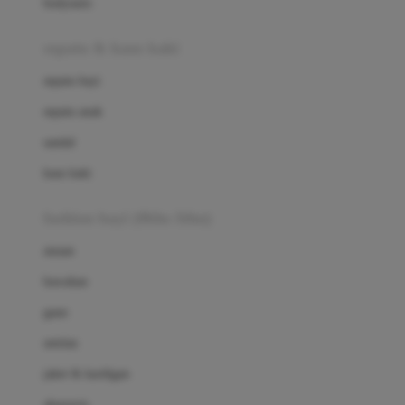
bodysuits
sepatu & kaus kaki
sepatu bayi
sepatu anak
sandal
kaus kaki
fashion bayi (0bln-3thn)
atasan
bawahan
gaun
setelan
jaket & kardigan
aksesoris