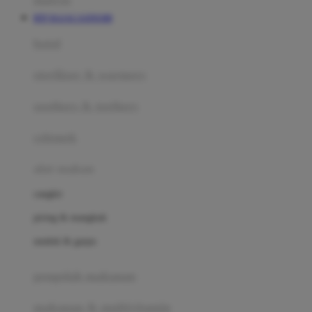
RTP RAJACASINO88
botol
sterilizer & warmers
soothers & teethers
celemek
alat makan
cangkir
piring & mangkuk
sendok & garpu
pengolah makanan
makanan & multivitamin