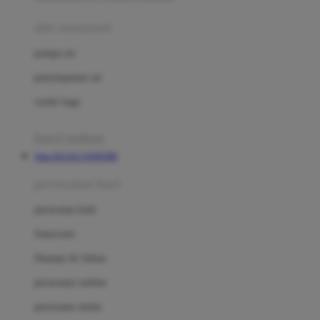
alat menyusui
pompa asi
penyimpanan asi
cooler bags
kursi makan
Situs RAJACASINO88
perawatan bayi
perawatan kulit
Sunscreen
Shampo & Sabun
perawatan rambut
perawatan mulut