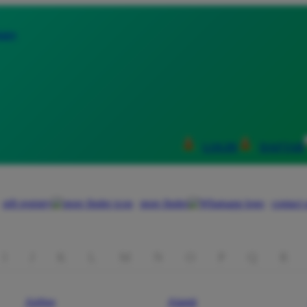
istry
LOGIN
DAFTAR
gift registry
store finder
contact 
I
J
K
L
M
N
O
P
Q
R
Airfree
Alamii